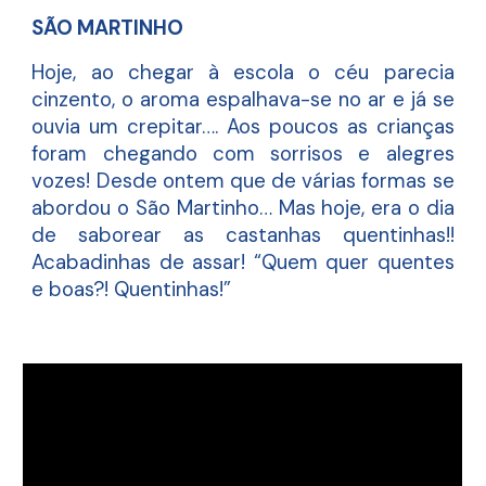
SÃO MARTINHO
Hoje, ao chegar à escola o céu parecia
cinzento, o aroma espalhava-se no ar e já se
ouvia um crepitar…. Aos poucos as crianças
foram chegando com sorrisos e alegres
vozes! Desde ontem que de várias formas se
abordou o São Martinho… Mas hoje, era o dia
de saborear as castanhas quentinhas!!
Acabadinhas de assar! “Quem quer quentes
e boas?! Quentinhas!”